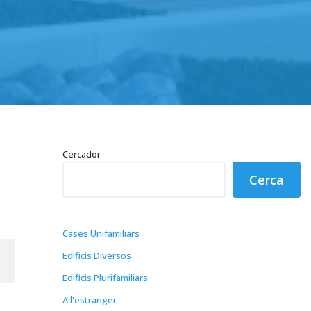
Cercador
Cerca
Cases Unifamiliars
Edificis Diversos
Edificis Plurifamiliars
A l'estranger