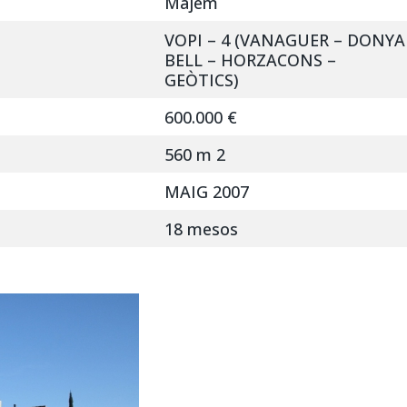
Majem
VOPI – 4 (VANAGUER – DONYA 
BELL – HORZACONS –
GEÒTICS)
600.000 €
560 m 2
MAIG 2007
18 mesos