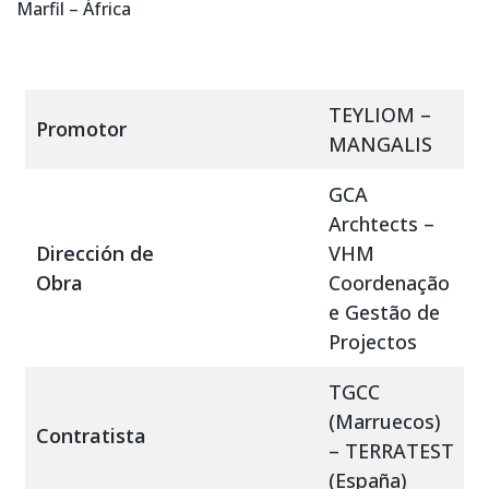
Marfil – África
TEYLIOM –
Promotor
MANGALIS
GCA
Archtects –
Dirección de
VHM
Obra
Coordenação
e Gestão de
Projectos
TGCC
(Marruecos)
Contratista
– TERRATEST
(España)