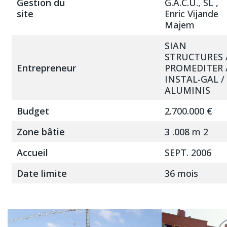
Gestion du
G.A.C.U., SL ,
site
Enric Vijande
Majem
SIAN
STRUCTURES 
Entrepreneur
PROMEDITER 
INSTAL-GAL /
ALUMINIS
Budget
2.700.000 €
Zone bâtie
3 .008 m 2
Accueil
SEPT. 2006
Date limite
36 mois