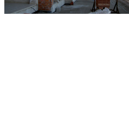
PRÉCÉDENT
MAISON INDIVIDUELLE AVEC PISCINE ET JARDIN
Calendrier :
Ouvert de 9h00 à 19h00.
Téléphone :
+34 607 653 515
Adresse :
Av. Corts Catalanes, 2, 08173 Sant Cugat del Vallès,
Barcelona