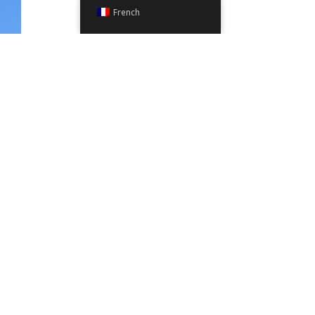
French
IVANT
MIE14
Accueil
Avis juridique
Politique de confidentialité